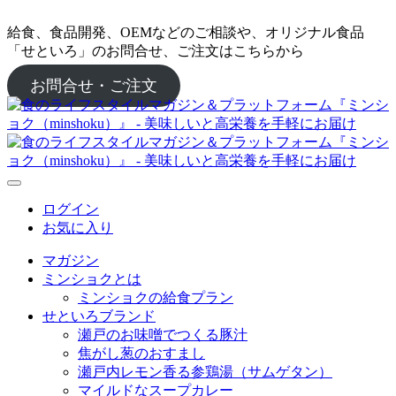
給食、食品開発、OEMなどのご相談や、オリジナル食品
「せといろ」のお問合せ、ご注文はこちらから
お問合せ・ご注文
ログイン
お気に入り
マガジン
ミンショクとは
ミンショクの給食プラン
せといろブランド
瀬戸のお味噌でつくる豚汁
焦がし葱のおすまし
瀬戸内レモン香る参鶏湯（サムゲタン）
マイルドなスープカレー