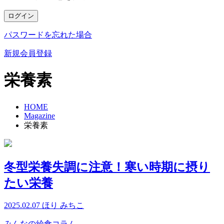
ログイン
パスワードを忘れた場合
新規会員登録
栄養素
HOME
Magazine
栄養素
冬型栄養失調に注意！寒い時期に摂り
たい栄養
2025.02.07
ほり みちこ
みんなの給食コラム