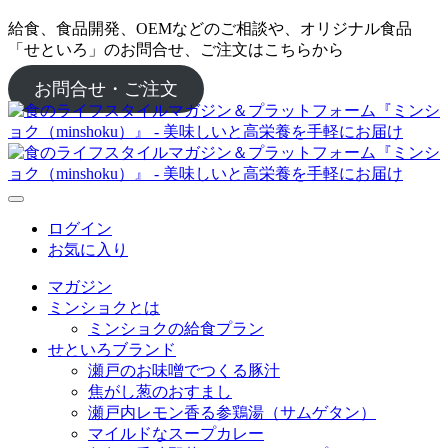
給食、食品開発、OEMなどのご相談や、オリジナル食品
「せといろ」のお問合せ、ご注文はこちらから
お問合せ・ご注文
ログイン
お気に入り
マガジン
ミンショクとは
ミンショクの給食プラン
せといろブランド
瀬戸のお味噌でつくる豚汁
焦がし葱のおすまし
瀬戸内レモン香る参鶏湯（サムゲタン）
マイルドなスープカレー