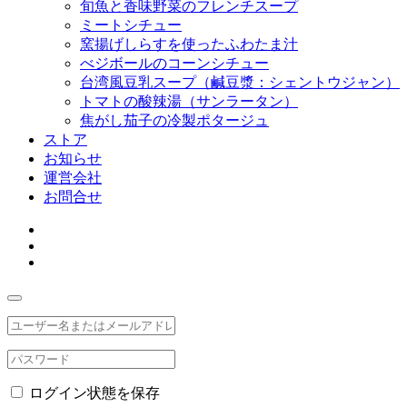
旬魚と香味野菜のフレンチスープ
ミートシチュー
窯揚げしらすを使ったふわたま汁
べジボールのコーンシチュー
台湾風豆乳スープ（鹹豆漿：シェントウジャン）
トマトの酸辣湯（サンラータン）
焦がし茄子の冷製ポタージュ
ストア
お知らせ
運営会社
お問合せ
ログイン状態を保存