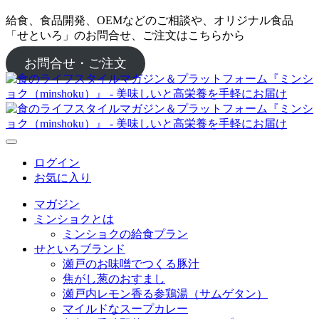
給食、食品開発、OEMなどのご相談や、オリジナル食品
「せといろ」のお問合せ、ご注文はこちらから
お問合せ・ご注文
ログイン
お気に入り
マガジン
ミンショクとは
ミンショクの給食プラン
せといろブランド
瀬戸のお味噌でつくる豚汁
焦がし葱のおすまし
瀬戸内レモン香る参鶏湯（サムゲタン）
マイルドなスープカレー