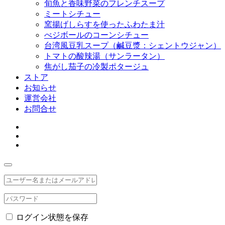
旬魚と香味野菜のフレンチスープ
ミートシチュー
窯揚げしらすを使ったふわたま汁
べジボールのコーンシチュー
台湾風豆乳スープ（鹹豆漿：シェントウジャン）
トマトの酸辣湯（サンラータン）
焦がし茄子の冷製ポタージュ
ストア
お知らせ
運営会社
お問合せ
ログイン状態を保存