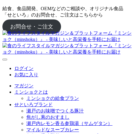
給食、食品開発、OEMなどのご相談や、オリジナル食品
「せといろ」のお問合せ、ご注文はこちらから
お問合せ・ご注文
ログイン
お気に入り
マガジン
ミンショクとは
ミンショクの給食プラン
せといろブランド
瀬戸のお味噌でつくる豚汁
焦がし葱のおすまし
瀬戸内レモン香る参鶏湯（サムゲタン）
マイルドなスープカレー