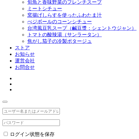
旬魚と香味野菜のフレンチスープ
ミートシチュー
窯揚げしらすを使ったふわたま汁
べジボールのコーンシチュー
台湾風豆乳スープ（鹹豆漿：シェントウジャン）
トマトの酸辣湯（サンラータン）
焦がし茄子の冷製ポタージュ
ストア
お知らせ
運営会社
お問合せ
ログイン状態を保存