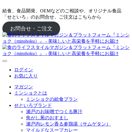
給食、食品開発、OEMなどのご相談や、オリジナル食品
「せといろ」のお問合せ、ご注文はこちらから
お問合せ・ご注文
ログイン
お気に入り
マガジン
ミンショクとは
ミンショクの給食プラン
せといろブランド
瀬戸のお味噌でつくる豚汁
焦がし葱のおすまし
瀬戸内レモン香る参鶏湯（サムゲタン）
マイルドなスープカレー