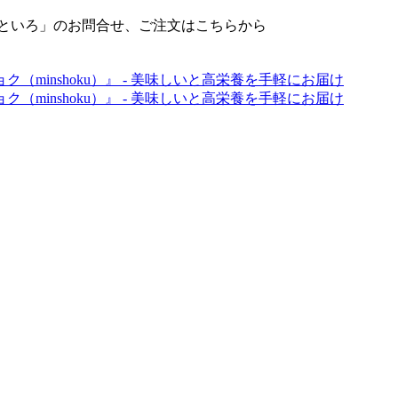
せといろ」のお問合せ、ご注文はこちらから