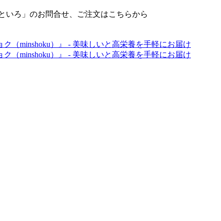
せといろ」のお問合せ、ご注文はこちらから