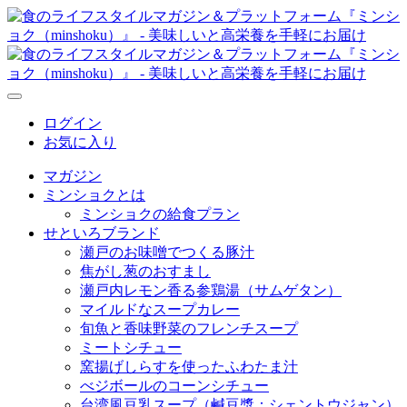
ログイン
お気に入り
マガジン
ミンショクとは
ミンショクの給食プラン
せといろブランド
瀬戸のお味噌でつくる豚汁
焦がし葱のおすまし
瀬戸内レモン香る参鶏湯（サムゲタン）
マイルドなスープカレー
旬魚と香味野菜のフレンチスープ
ミートシチュー
窯揚げしらすを使ったふわたま汁
べジボールのコーンシチュー
台湾風豆乳スープ（鹹豆漿：シェントウジャン）