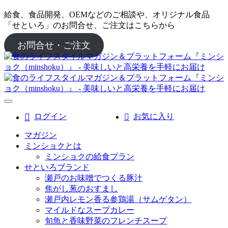
給食、食品開発、OEMなどのご相談や、オリジナル食品
「せといろ」のお問合せ、ご注文はこちらから
お問合せ・ご注文
ログイン
お気に入り
マガジン
ミンショクとは
ミンショクの給食プラン
せといろブランド
瀬戸のお味噌でつくる豚汁
焦がし葱のおすまし
瀬戸内レモン香る参鶏湯（サムゲタン）
マイルドなスープカレー
旬魚と香味野菜のフレンチスープ