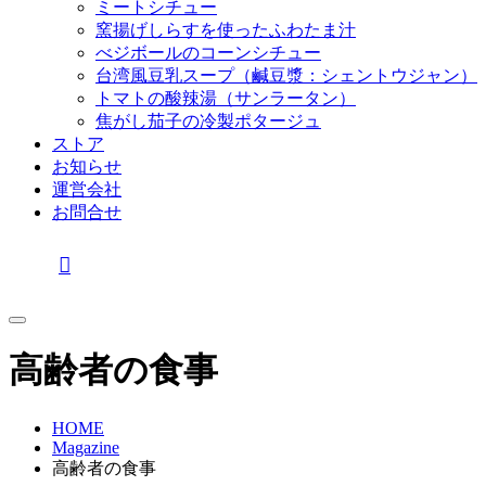
ミートシチュー
窯揚げしらすを使ったふわたま汁
べジボールのコーンシチュー
台湾風豆乳スープ（鹹豆漿：シェントウジャン）
トマトの酸辣湯（サンラータン）
焦がし茄子の冷製ポタージュ
ストア
お知らせ
運営会社
お問合せ
高齢者の食事
HOME
Magazine
高齢者の食事