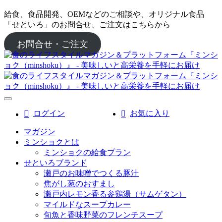
給食、食品開発、OEMなどのご相談や、オリジナル食品
「せといろ」のお問合せ、ご注文はこちらから
お問合せ・ご注文
ログイン
お気に入り
マガジン
ミンショクとは
ミンショクの給食プラン
せといろブランド
瀬戸のお味噌でつくる豚汁
焦がし葱のおすまし
瀬戸内レモン香る参鶏湯（サムゲタン）
マイルドなスープカレー
旬魚と香味野菜のフレンチスープ