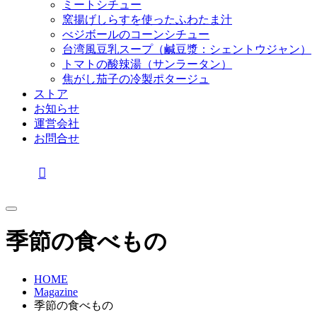
ミートシチュー
窯揚げしらすを使ったふわたま汁
べジボールのコーンシチュー
台湾風豆乳スープ（鹹豆漿：シェントウジャン）
トマトの酸辣湯（サンラータン）
焦がし茄子の冷製ポタージュ
ストア
お知らせ
運営会社
お問合せ
季節の食べもの
HOME
Magazine
季節の食べもの